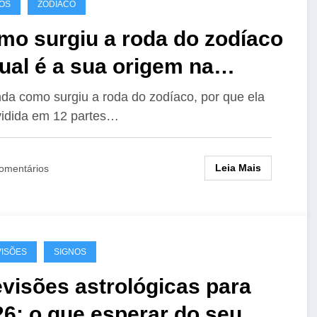
OS
ZODÍACO
mo surgiu a roda do zodíaco
ual é a sua origem na
rologia
da como surgiu a roda do zodíaco, por que ela
ividida em 12 partes…
Leia Mais
omentários
ISÕES
SIGNOS
visões astrológicas para
6: o que esperar do seu