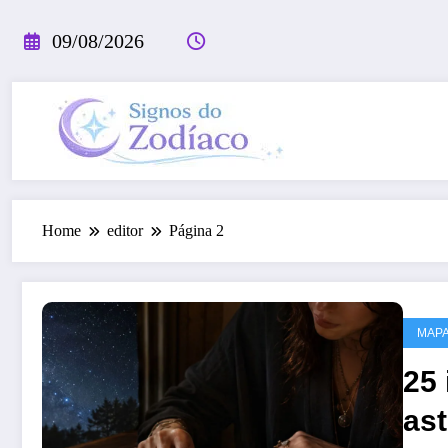
Pular
para
09/08/2026
o
conteúdo
Home
editor
Página 2
MAPA
25
ast