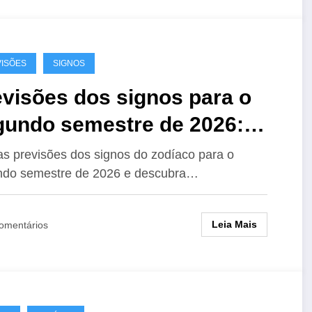
ISÕES
SIGNOS
visões dos signos para o
gundo semestre de 2026:
r, trabalho e dinheiro
as previsões dos signos do zodíaco para o
ndo semestre de 2026 e descubra…
Leia Mais
omentários