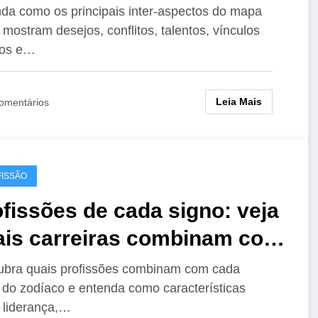
sonalidade, amor e destino
da como os principais inter-aspectos do mapa
l mostram desejos, conflitos, talentos, vínculos
vos e…
Leia Mais
omentários
ISSÃO
fissões de cada signo: veja
ais carreiras combinam com
eu perfil
bra quais profissões combinam com cada
 do zodíaco e entenda como características
 liderança,…