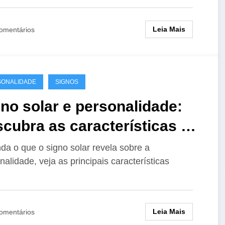
Leia Mais
omentários
SONALIDADE
SIGNOS
no solar e personalidade:
cubra as características de
da signo
da o que o signo solar revela sobre a
nalidade, veja as principais características
…
Leia Mais
omentários