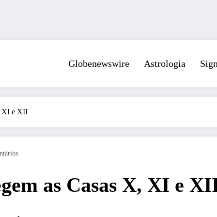
Globenewswire
Astrologia
Sig
 XI e XII
tários
egem as Casas X, XI e XI