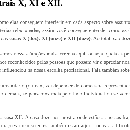
trais X, XI e XII.
omo elas conseguem interferir em cada aspecto sobre assuntos
atérias relacionadas, assim você consegue entender como as 
o das
casas X (dez), XI (onze) e XII (doze)
. Ao total, são doz
mos nossas funções mais terrenas aqui, ou seja, quais as pr
mos reconhecidos pelas pessoas que possam vir a apreciar nos
 influenciou na nossa escolha profissional. Fala também sobr
umanitário (ou não, vai depender de como será representado)
 demais, se pensamos mais pelo lado individual ou se vamo
 casa XII. A casa doze nos mostra onde estão as nossas fragi
rmações inconscientes também estão aqui. Todas as dificul