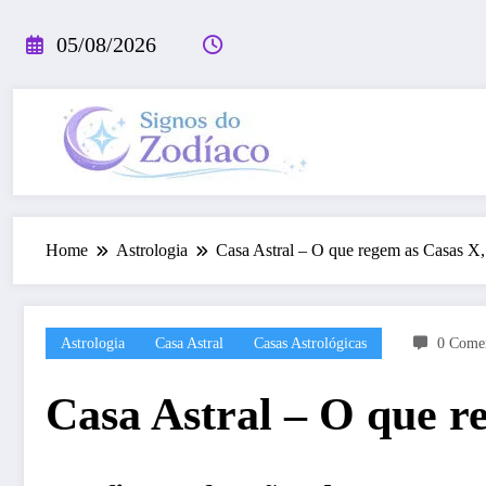
Pular
para
05/08/2026
o
conteúdo
Home
Astrologia
Casa Astral – O que regem as Casas X,
Astrologia
Casa Astral
Casas Astrológicas
0 Comen
Casa Astral – O que r