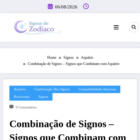
Pular
06/08/2026
para
o
conteúdo
Home
Signos
Aquário
Combinação de Signos – Signos que Combinam com Aquário
Aquário
Combinação Dos Signos
Compatibilidade Amorosa
Horóscopo
Signos
0 Comentários
Combinação de Signos –
Signos que Combinam com