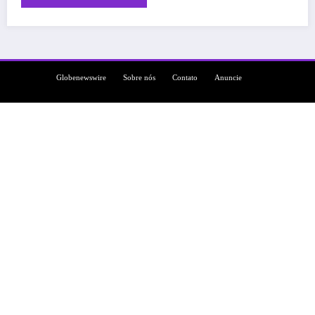
Globenewswire
Sobre nós
Contato
Anuncie