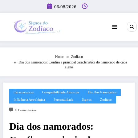
Pular
06/08/2026
para
o
conteúdo
Home
Zodiaco
Dia dos namorados: Confira a principal característica do namorado de cada
signo
Características
Compatibilidade Amorosa
Dia Dos Namorados
Influência Astrológica
Personalidade
Signos
Zodiaco
0 Comentários
Dia dos namorados: