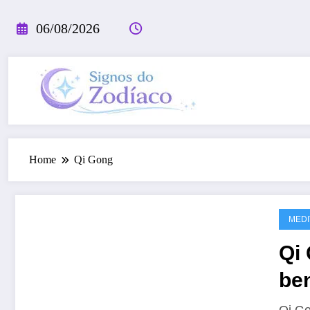
Pular
para
06/08/2026
o
conteúdo
Home
Qi Gong
MEDI
Qi 
ben
da
Qi Go