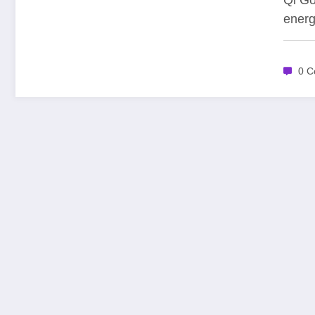
energ
0 C