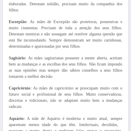
elaboradas. Detestam solidão, precisam muito da companhia dos
filhos.
Escorpião:
As mães de Escorpião são protetoras, possessivas e
muito ciumentas. Precisam de toda a atenção dos seus filhos.
Detestam mentiras e não sossegam até resolver alguma questão que
está lhe incomodando. Sempre demonstram ser muito carinhosas,
determinadas e apaixonadas por seus filhos.
Sagitário:
As mães sagitarianas possuem a mente aberta, aceitam
bem as mudanças e as escolhas dos seus filhos. Não ficam impondo
as suas opiniões mas sempre dão sábios conselhos a seus filhos
tomarem a melhor decisão.
Capricórnio:
As mães de capricórnio se preocupam muito com o
futuro social e profissional de seus filhos. Muito conservadoras,
discretas e trdicionais, não se adaptam muito bem a mudanças
radicais.
Aquário:
A mãe de Aquário é moderna e muito atual, sempre
aparentam menos idade do que têm. Intelectuais, decididas,
possuem a mente aberta e preferem falar apenas o necessário,