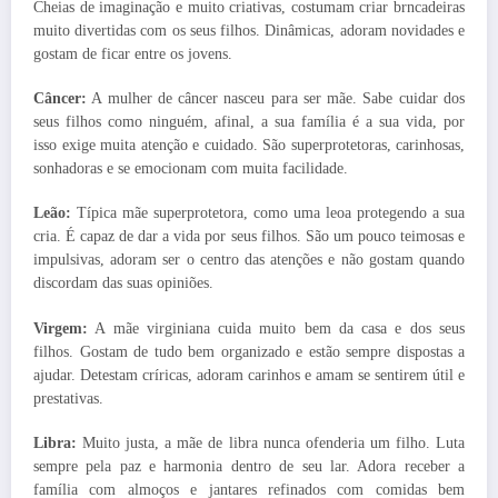
Cheias de imaginação e muito criativas, costumam criar brncadeiras
muito divertidas com os seus filhos. Dinâmicas, adoram novidades e
gostam de ficar entre os jovens.
Câncer:
A mulher de câncer nasceu para ser mãe. Sabe cuidar dos
seus filhos como ninguém, afinal, a sua família é a sua vida, por
isso exige muita atenção e cuidado. São superprotetoras, carinhosas,
sonhadoras e se emocionam com muita facilidade.
Leão:
Típica mãe superprotetora, como uma leoa protegendo a sua
cria. É capaz de dar a vida por seus filhos. São um pouco teimosas e
impulsivas, adoram ser o centro das atenções e não gostam quando
discordam das suas opiniões.
Virgem:
A mãe virginiana cuida muito bem da casa e dos seus
filhos. Gostam de tudo bem organizado e estão sempre dispostas a
ajudar. Detestam críricas, adoram carinhos e amam se sentirem útil e
prestativas.
Libra:
Muito justa, a mãe de libra nunca ofenderia um filho. Luta
sempre pela paz e harmonia dentro de seu lar. Adora receber a
família com almoços e jantares refinados com comidas bem