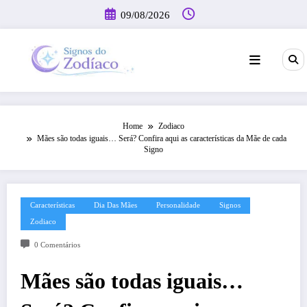
Pular
09/08/2026
para
o
conteúdo
Home
Zodiaco
Mães são todas iguais… Será? Confira aqui as características da Mãe de cada
Signo
Características
Dia Das Mães
Personalidade
Signos
Zodiaco
0 Comentários
Mães são todas iguais…