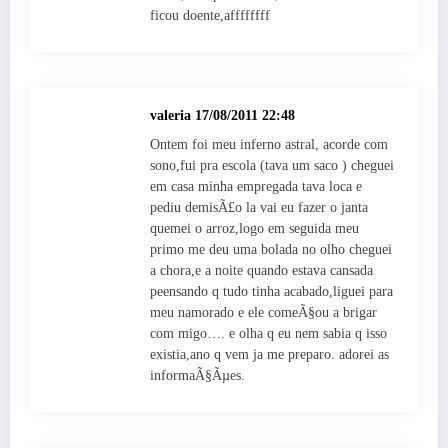
ficou doente,affffffff
valeria
17/08/2011 22:48
Ontem foi meu inferno astral, acorde com
sono,fui pra escola (tava um saco ) cheguei
em casa minha empregada tava loca e
pediu demisÃ£o la vai eu fazer o janta
quemei o arroz,logo em seguida meu
primo me deu uma bolada no olho cheguei
a chora,e a noite quando estava cansada
peensando q tudo tinha acabado,liguei para
meu namorado e ele comeÃ§ou a brigar
com migo…. e olha q eu nem sabia q isso
existia,ano q vem ja me preparo. adorei as
informaÃ§Ãµes.