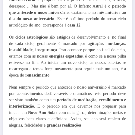
desespero… Mas não é bem por aí. O Inferno Astral é o
período
que antecede o nosso aniversário
, exatamente no
mês anterior ao
dia do nosso aniversário
. Este é o último período do nosso ciclo
astrológico do ano, corresponde à
casa 12
.
Os
ciclos astrológicos
são estágios de desenvolvimento e, no final
de cada ciclo, geralmente é marcado por
agitação, mudanças,
instabilidade, insegurança
. Isso acontece porque no final do ciclo,
estamos com as nossas
energias esgotadas
, é como se a nossa pilha
estivesse no fim. Ao iniciar um novo ciclo, as nossas baterias se
recarregam e temos força novamente para seguir mais um ano, é a
época do
renascimento
.
Nem sempre o período que antecede o nosso aniversário é marcado
por acontecimentos desfavoráveis e dramáticos, este período deve
ser visto também como um
período de meditação, recolhimento e
interiorização
. É o período em que devemos nos preparar para
iniciar um
Novo Ano Solar
com mais garra, determinação, metas e
objetivos bem claros e definidos. Assim, seu ano será repleto de
alegrias, felicidades e
grandes realizações
.