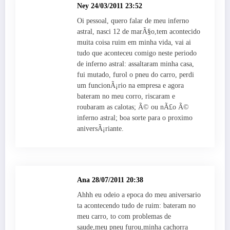
Ney
24/03/2011 23:52
Oi pessoal, quero falar de meu inferno
astral, nasci 12 de marÃ§o,tem acontecido
muita coisa ruim em minha vida, vai ai
tudo que aconteceu comigo neste periodo
de inferno astral: assaltaram minha casa,
fui mutado, furol o pneu do carro, perdi
um funcionÃ¡rio na empresa e agora
bateram no meu corro, riscaram e
roubaram as calotas; Ã© ou nÃ£o Ã©
inferno astral; boa sorte para o proximo
aniversÃ¡riante.
Ana
28/07/2011 20:38
Ahhh eu odeio a epoca do meu aniversario
ta acontecendo tudo de ruim: bateram no
meu carro, to com problemas de
saude,meu pneu furou,minha cachorra