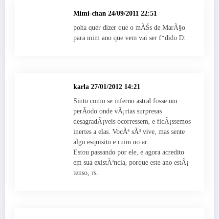
Mimi-chan
24/09/2011 22:51
poha quer dizer que o mÃŠs de MarÃ§o
para mim ano que vem vai ser f*dido D:
karla
27/01/2012 14:21
Sinto como se inferno astral fosse um
perÃ­odo onde vÃ¡rias surpresas
desagradÃ¡veis ocorressem, e ficÃ¡ssemos
inertes a elas. VocÃª sÃ³ vive, mas sente
algo esquisito e ruim no ar..
Estou passando por ele, e agora acredito
em sua existÃªncia, porque este ano estÃ¡
tenso, rs.