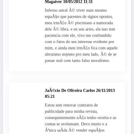
Magaiver
10/05/2012 11:11
Inferno astral Ã© viver num mesmo
espaÃ§o que parentes de signos opostos,
meu irmÃ£o Ã© pisciniano a namorada
dele Ã© libra, e eu sou aries, ela nao tem
paciencia com ele, vivo me confundido
com o fatos do seu interesse evidente por
mim, e ainda meu irmÃ£o fica com aquele
altruismo nojento pro meu lado, Ã© de se
passar mal com tanto falso moralismo.
JaÃ©cio De Oliveira Carlos
26/11/2013
05:21
Estou sem renovar contratos de
publicidade para minha revista,
consequentemente nÃ£o tenho receita e as
contas se avolumam. Devo muito e a
Ãºnica saÃ­da Ã© vender espaÃ§os