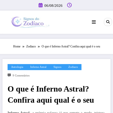
Pular
06/08/2026
para
o
conteúdo
Home
Zodiaco
O que é Inferno Astral? Confira aqui qual é o seu
Astrologia
Inferno Astral
Signos
Zodiaco
9 Comentários
O que é Inferno Astral?
Confira aqui qual é o seu
Inferno Astral
: a própria palavra já nos remete a medo, tristeza,