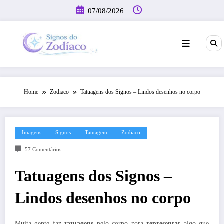
Pular
07/08/2026
para
o
conteúdo
Home
Zodiaco
Tatuagens dos Signos – Lindos desenhos no corpo
Imagens
Signos
Tatuagem
Zodiaco
57 Comentários
Tatuagens dos Signos –
Lindos desenhos no corpo
Muita gente faz
tatuagens
pelo corpo para
representa
r algo que